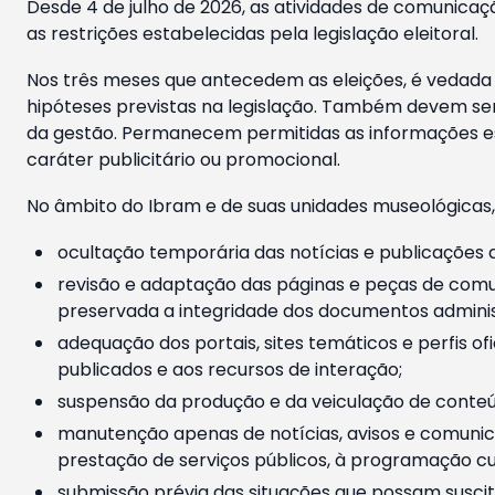
Desde 4 de julho de 2026, as atividades de comunicaçã
as restrições estabelecidas pela legislação eleitoral.
Nos três meses que antecedem as eleições, é vedada a
hipóteses previstas na legislação. Também devem ser
da gestão. Permanecem permitidas as informações est
caráter publicitário ou promocional.
No âmbito do Ibram e de suas unidades museológicas,
ocultação temporária das notícias e publicações a
revisão e adaptação das páginas e peças de comu
preservada a integridade dos documentos administ
adequação dos portais, sites temáticos e perfis ofi
publicados e aos recursos de interação;
suspensão da produção e da veiculação de conteúd
manutenção apenas de notícias, avisos e comunica
prestação de serviços públicos, à programação cul
submissão prévia das situações que possam suscita