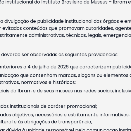
o institucional do Instituto Brasileiro de Museus – Ibra
 divulgação de publicidade institucional dos órgãos e en
 evitados conteúdos que promovam autoridades, agentes 
ritamente administrativas, técnicas, legais, emergencia
 deverão ser observadas as seguintes providências:
nteriores a 4 de julho de 2026 que caracterizem publicid
nicação que contenham marcas, slogans ou elementos da 
rativos, normativos e históricos;
ciais do Ibram e de seus museus nas redes sociais, inclus
os institucionais de caráter promocional;
dos objetivos, necessários e estritamente informativos
tural e às obrigações de transparência;
r dúvida à unidade responsável pela comunicação instituci